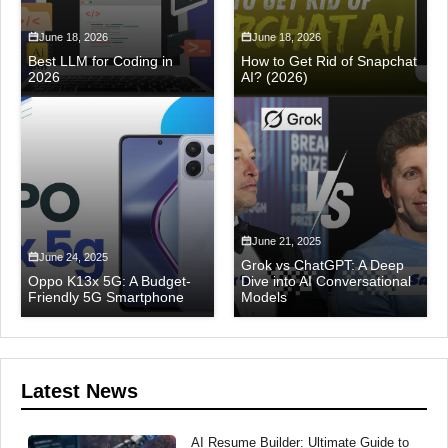
June 18, 2026
June 18, 2026
Best LLM for Coding in
How to Get Rid of Snapchat
2026
AI? (2026)
June 21, 2025
June 24, 2025
Grok vs ChatGPT: A Deep
Oppo K13x 5G: A Budget-
Dive into AI Conversational
Friendly 5G Smartphone
Models
Latest News
AI Resume Builder: Ultimate Guide to